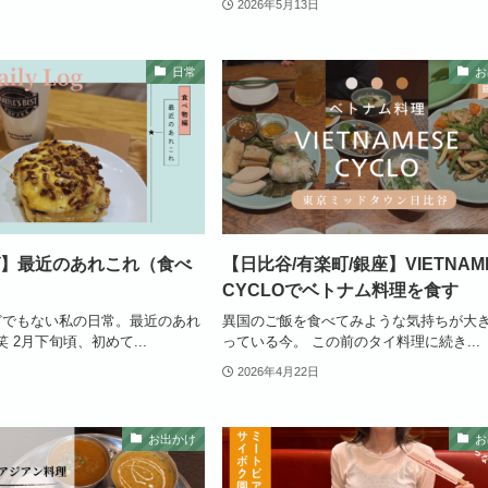
2026年5月13日
日常
お
】最近のあれこれ（食べ
【日比谷/有楽町/銀座】VIETNAM
CYCLOでベトナム料理を食す
どでもない私の日常。最近のあれ
異国のご飯を食べてみような気持ちが大
 2月下旬頃、初めて...
っている今。 この前のタイ料理に続き...
2026年4月22日
お出かけ
お