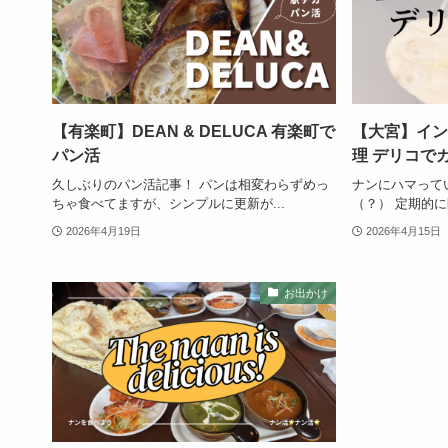
【有楽町】DEAN & DELUCA 有楽町で
【大宮】イン
パン活
理 デリコで
久しぶりのパン活記事！ パンは相変わらずめっ
ナンにハマってい
ちゃ食べてますが、シンプルに更新が...
（？） 定期的に
2026年4月19日
2026年4月15日
お出かけ