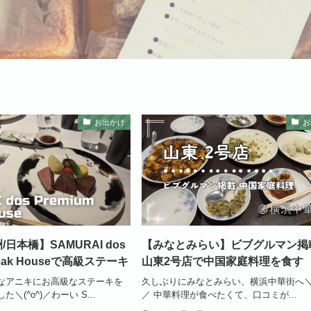
お出かけ
お
/日本橋】SAMURAI dos
【みなとみらい】ビブグルマン掲
Steak Houseで高級ステーキ
山東2号店で中国家庭料理を食す
なアニキにお高級なステーキを
久しぶりにみなとみらい、横浜中華街へ＼(^
＼(^o^)／わーい S...
／ 中華料理が食べたくて、口コミが...