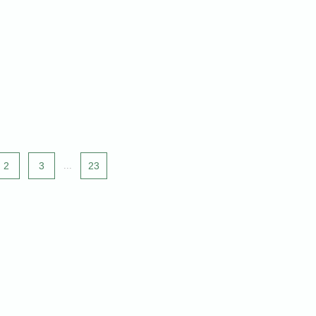
2
3
...
23