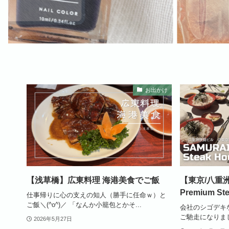
お出かけ
【浅草橋】広東料理 海港美食でご飯
【東京/八重洲
Premium 
仕事帰りに心の支えの知人（勝手に任命ｗ）と
ご飯＼(^o^)／ 「なんか小籠包とかそ...
会社のシゴデキ
ご馳走になりました
2026年5月27日