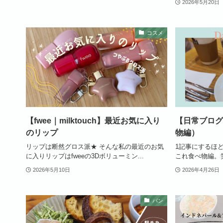
2026年5月20日
コスメ
【fwee｜milktouch】最近お気に入り
【日常ブログ
のリップ
物編）
リップは断然グロス派★ そんな私の最近のお気
1記事にするほ
に入りリップはfweeの3Dボリューミン...
これ食べ物編。笑
2026年5月10日
2026年4月26日
パン