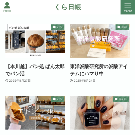
くら日帳
Profile
MENU
パン
美容
【本川越】パン処 ぱん太郎
東洋炭酸研究所の炭酸アイ
でパン活
テムにハマり中
2025年8月27日
2025年8月24日
パン
ネイル