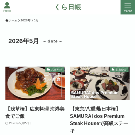
くら日帳
Profile
MENU
ホーム
2026年
5月
2026年5月
– date –
お出かけ
お出かけ
【浅草橋】広東料理 海港美
【東京/八重洲/日本橋】
食でご飯
SAMURAI dos Premium
Steak Houseで高級ステー
2026年5月27日
キ