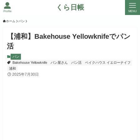
くら日帳
Profile
MENU
ホーム
パン
【浦和】Bakehouse Yellowknifeでパン
活
パン
Bakehouse Yellowknife
パン屋さん
パン活
ベイクハウス イエローナイフ
浦和
2025年7月30日