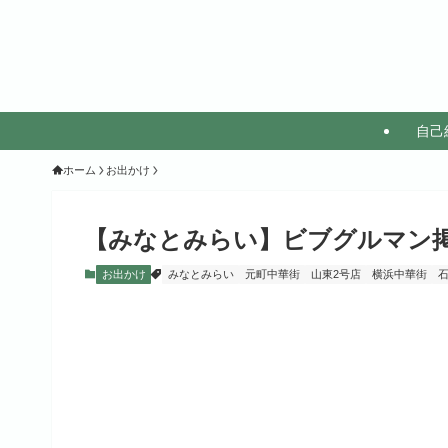
自己
ホーム
お出かけ
【みなとみらい】ビブグルマン掲
お出かけ
みなとみらい
元町中華街
山東2号店
横浜中華街