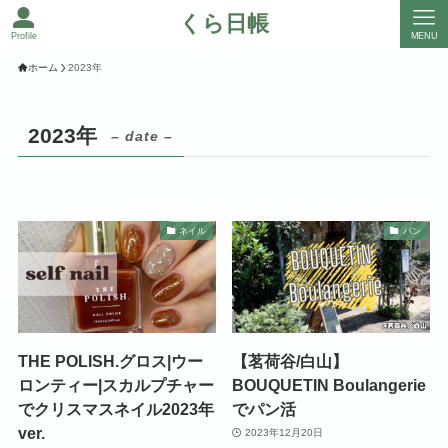
くら日帳
Profile
MENU
ホーム
2023年
2023年
– date –
ネイル
パン
THE POLISH.グロス|ウー
【茗荷谷/白山】
ロンティー|スカルプチャー
BOUQUETIN Boulangerie
でクリスマスネイル2023年
でパン活
ver.
2023年12月20日